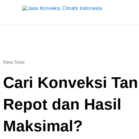
Skip
to
content
New Now
Cari Konveksi Ta
Repot dan Hasil
Maksimal?