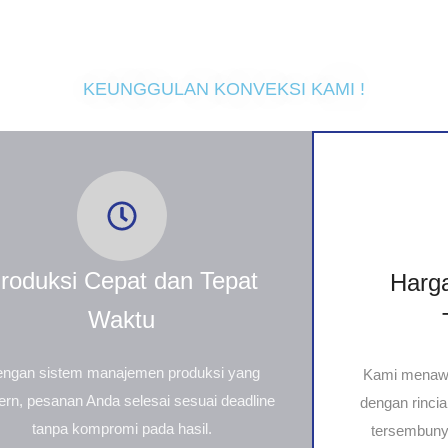
KEUNGGULAN KONVEKSI KAMI !
roduksi Cepat dan Tepat
Harga
Waktu
ngan sistem manajemen produksi yang
Kami menawa
rn, pesanan Anda selesai sesuai deadline
dengan rincia
tanpa kompromi pada hasil.
tersembunyi