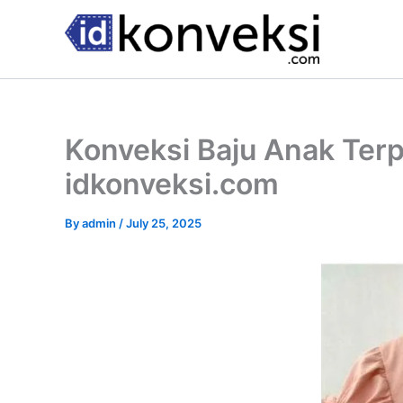
Skip
to
content
Konveksi Baju Anak Terp
idkonveksi.com
By
admin
/
July 25, 2025