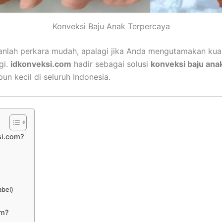
Konveksi Baju Anak Terpercaya
anlah perkara mudah, apalagi jika Anda mengutamakan kual
gi.
idkonveksi.com
hadir sebagai solusi
konveksi baju ana
n kecil di seluruh Indonesia.
si.com?
abel)
om?