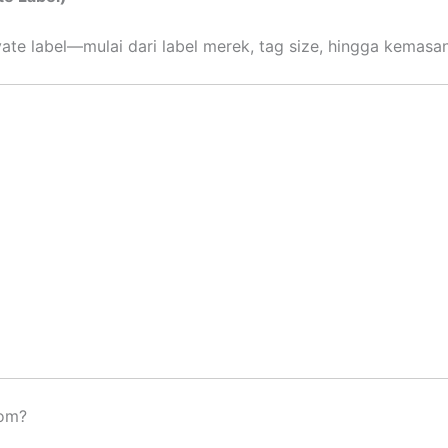
te label—mulai dari label merek, tag size, hingga kemasa
com?