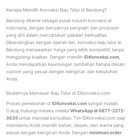
Kenapa Memilih Konveksi Baju Tidur di Bandung?
Bandung dikenal sebagai pusat industri konveksi di
Indonesia, dengan banyaknya pengrajin dan produsen
yang ahli dalam menciptakan pakaian berkualitas.
Dibandingkan dengan daerah lain, konveksi baju tidur di
Bandung menawarkan harga yang lebih kompetitif, tanpa
mengurangi kualitas. Dengan memilih
IDKonveksi.com
,
Anda mendapatkan keuntungan tambahan berupa desain
custom yang sesuai dengan keinginan dan kebutuhan
Anda.
Mudahnya Memesan Baju Tidur di IDKonveksi.com
Proses pemesanan di
IDKonveksi.com
sangat mudah.
Cukup hubungi mereka melalui
WhatsApp di 0877-2272-
3635
untuk memulai konsultasi. Tim IDKonveksi.com siap
membantu Anda memilih bahan, desain, dan warna yang
sesuai dengan keinginan Anda. Dengan
minimum order