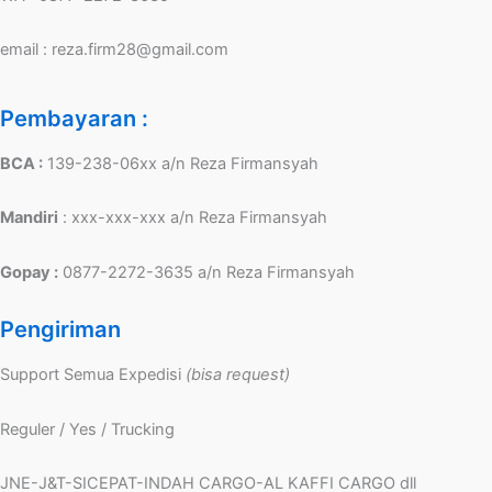
email : reza.firm28@gmail.com
Pembayaran :
BCA :
139-238-06xx a/n Reza Firmansyah
Mandiri
: xxx-xxx-xxx a/n Reza Firmansyah
Gopay :
0877-2272-3635 a/n Reza Firmansyah
Pengiriman
Support Semua Expedisi
(bisa request)
Reguler / Yes / Trucking
JNE-J&T-SICEPAT-INDAH CARGO-AL KAFFI CARGO dll