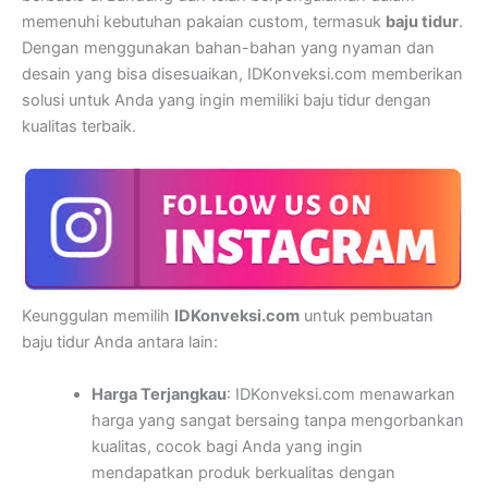
memenuhi kebutuhan pakaian custom, termasuk
baju tidur
.
Dengan menggunakan bahan-bahan yang nyaman dan
desain yang bisa disesuaikan, IDKonveksi.com memberikan
solusi untuk Anda yang ingin memiliki baju tidur dengan
kualitas terbaik.
Keunggulan memilih
IDKonveksi.com
untuk pembuatan
baju tidur Anda antara lain:
Harga Terjangkau
: IDKonveksi.com menawarkan
harga yang sangat bersaing tanpa mengorbankan
kualitas, cocok bagi Anda yang ingin
mendapatkan produk berkualitas dengan