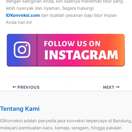
dengan keinginan Anda, kini saatnya menikmati tidur yang
lebih nyenyak dan nyaman. Segera hubungi
IDKonveksi.com
dan buatlah pesanan baju tidur impian
Anda hari ini!
PREVIOUS
NEXT
Tentang Kami
IDKonveksi adalah penyedia jasa konveksi terpercaya di Bandung,
melayani pembuatan kaos, kemeja, seragam, hingga pakaian