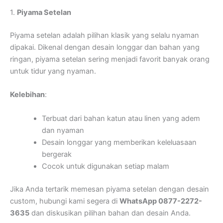
1.
Piyama Setelan
Piyama setelan adalah pilihan klasik yang selalu nyaman
dipakai. Dikenal dengan desain longgar dan bahan yang
ringan, piyama setelan sering menjadi favorit banyak orang
untuk tidur yang nyaman.
Kelebihan
:
Terbuat dari bahan katun atau linen yang adem
dan nyaman
Desain longgar yang memberikan keleluasaan
bergerak
Cocok untuk digunakan setiap malam
Jika Anda tertarik memesan piyama setelan dengan desain
custom, hubungi kami segera di
WhatsApp 0877-2272-
3635
dan diskusikan pilihan bahan dan desain Anda.