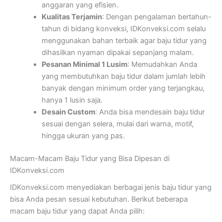
anggaran yang efisien.
Kualitas Terjamin
: Dengan pengalaman bertahun-
tahun di bidang konveksi, IDKonveksi.com selalu
menggunakan bahan terbaik agar baju tidur yang
dihasilkan nyaman dipakai sepanjang malam.
Pesanan Minimal 1 Lusim
: Memudahkan Anda
yang membutuhkan baju tidur dalam jumlah lebih
banyak dengan minimum order yang terjangkau,
hanya 1 lusin saja.
Desain Custom
: Anda bisa mendesain baju tidur
sesuai dengan selera, mulai dari warna, motif,
hingga ukuran yang pas.
Macam-Macam Baju Tidur yang Bisa Dipesan di
IDKonveksi.com
IDKonveksi.com menyediakan berbagai jenis baju tidur yang
bisa Anda pesan sesuai kebutuhan. Berikut beberapa
macam baju tidur yang dapat Anda pilih: