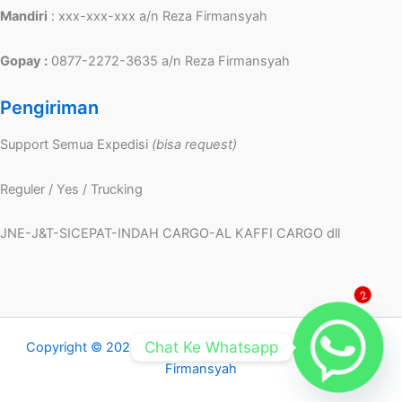
Mandiri
: xxx-xxx-xxx a/n Reza Firmansyah
Gopay :
0877-2272-3635 a/n Reza Firmansyah
Pengiriman
Support Semua Expedisi
(bisa request)
Reguler / Yes / Trucking
JNE-J&T-SICEPAT-INDAH CARGO-AL KAFFI CARGO dll
2
Chat Ke Whatsapp
Copyright © 2026 IDKONVEKSI.COM | Powered by Reza
Firmansyah