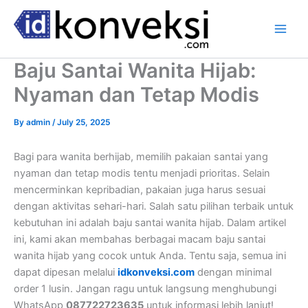
Skip
to
content
Baju Santai Wanita Hijab:
Nyaman dan Tetap Modis
By
admin
/
July 25, 2025
Bagi para wanita berhijab, memilih pakaian santai yang
nyaman dan tetap modis tentu menjadi prioritas. Selain
mencerminkan kepribadian, pakaian juga harus sesuai
dengan aktivitas sehari-hari. Salah satu pilihan terbaik untuk
kebutuhan ini adalah baju santai wanita hijab. Dalam artikel
ini, kami akan membahas berbagai macam baju santai
wanita hijab yang cocok untuk Anda. Tentu saja, semua ini
dapat dipesan melalui
idkonveksi.com
dengan minimal
order 1 lusin. Jangan ragu untuk langsung menghubungi
WhatsApp
087722723635
untuk informasi lebih lanjut!