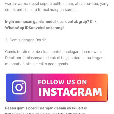
warna-warna netral seperti putih, hitam, atau abu-abu, yang
cocok untuk acara formal maupun santai.
Ingin memesan gamis model klasik untuk grup? Klik
WhatsApp IDKonveksi sekarang!
2. Gamis dengan Bordir
Gamis bordir memberikan sentuhan elegan dan mewah.
Detail bordir biasanya terletak di bagian dada atau lengan,
menambah nilai estetika pada gamis.
Pesan gamis bordir dengan desain eksklusif di