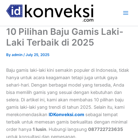
Skip
to
content
10 Pilihan Baju Gamis Laki-
Laki Terbaik di 2025
By
admin
/
July 25, 2025
Baju gamis laki-laki kini semakin populer di Indonesia, tidak
hanya untuk acara keagamaan tetapi juga untuk gaya
sehari-hari. Dengan berbagai model yang tersedia, Anda
bisa memilih gamis yang sesuai dengan kebutuhan dan
selera. Di artikel ini, kami akan membahas 10 pilihan baju
gamis laki-laki yang trendi di tahun 2025. Selain itu, kami
merekomendasikan
IDKonveksi.com
sebagai tempat
terbaik untuk memesan gamis berkualitas dengan minimal
order hanya
1 lusin
. Hubungi langsung
087722723635
untuk konsultasi dan pemesanan.