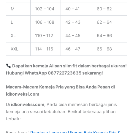
M
102 – 104
40 – 41
60 – 62
L
106 – 108
42 – 43
62 – 64
XL
110 – 112
44 – 45
64 – 66
XXL
114 – 116
46 – 47
66 – 68
Dapatkan kemeja Alisan slim fit dalam berbagai ukuran!
Hubungi WhatsApp 087722723635 sekarang!
Macam-Macam Kemeja Pria yang Bisa Anda Pesan di
idkonveksi.com
Di
idkonveksi.com
, Anda bisa memesan berbagai jenis
kemeja pria sesuai kebutuhan. Berikut beberapa pilihan
terbaik:
Baca Juga :
Panduan Lengkap Ukuran Baju Kemeja Pria &